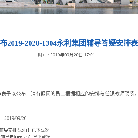
布2019-2020-1304永利集团辅导答疑安排
时间 :
2019年09月20日 17:01
导答疑安排表予以公布，请有疑问的员工根据相应的安排与任课教师联系
/20
导安排表.xls
】已下载
次
辅导安排表.xls
】已下载
次