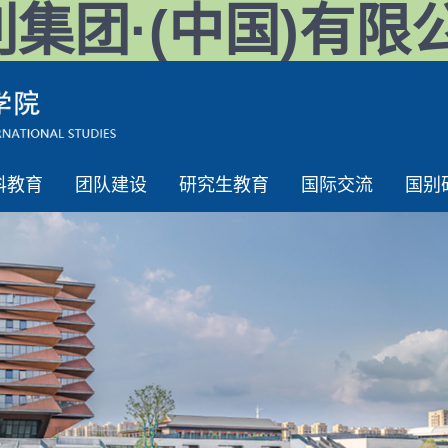
利集团·(中国)有
科教育
团队建设
研究生教育
国际交流
国别